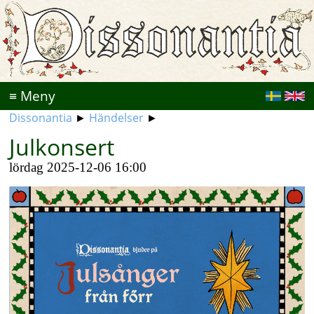
≡
Meny
Dissonantia
►
Händelser
►
Julkonsert
lördag 2025-12-06
16:00